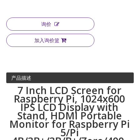
询价
加入询价篮
产品描述
7 Inch LCD Screen for
Raspberry Pi, 1024x600
IPS LCD Display with
Stand, HDMI Portable
Monitor for Raspberry Pi
5/Pi