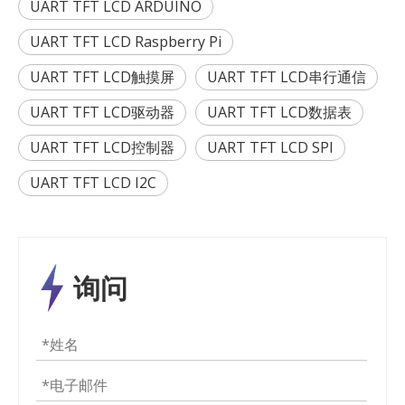
UART TFT LCD ARDUINO
UART TFT LCD Raspberry Pi
UART TFT LCD触摸屏
UART TFT LCD串行通信
UART TFT LCD驱动器
UART TFT LCD数据表
UART TFT LCD控制器
UART TFT LCD SPI
UART TFT LCD I2C
询问