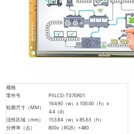
规格
零件号
PIILCD-T070R01
164.90（w）x 100.00（h）x
轮廓尺寸（MM）
4.4（d）
活性区域（mm）
153.84（w）x 85.63（h）
分辨率（点）
800x（RGB）×480