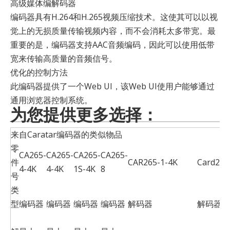
高级媒体编解码器
编码器具有H.264和H.265视频压缩技术。这使其可以以视
觉上的无损质量传输视频内容，而不会消耗太多带宽。最
重要的是，编码器支持AAC音频编码，因此可以使用低带
宽来传输高质量的音频信号。
优化的控制方法
此编码器提供了一个Web UI，该Web UI使用户能够通过
通用浏览器控制系统。
为您提供更多选择：
来自Caratar编码器的类似物品
零
CA265-
CA265-
CA265-
CA265-
件
CAR265-1-4K
Card265
4-4K
4-4K
1S-4K
8
号
类
型
编码器
编码器
编码器
编码器
解码器
解码器