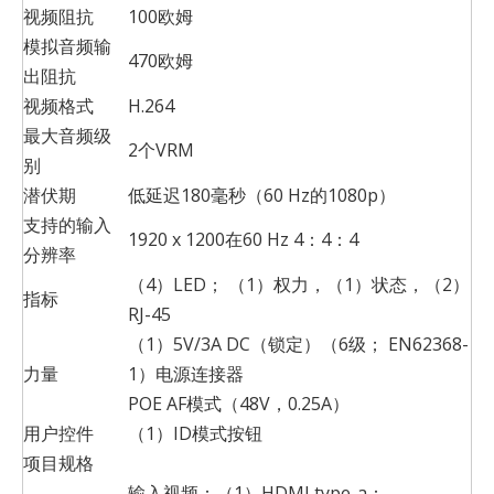
视频阻抗
100欧姆
模拟音频输
470欧姆
出阻抗
视频格式
H.264
最大音频级
2个VRM
别
潜伏期
低延迟180毫秒（60 Hz的1080p）
支持的输入
1920 x 1200在60 Hz 4：4：4
分辨率
（4）LED； （1）权力，（1）状态，（2）
指标
RJ-45
（1）5V/3A DC（锁定）（6级； EN62368-
力量
1）电源连接器
POE AF模式（48V，0.25A）
用户控件
（1）ID模式按钮
项目规格
输入视频：（1）HDMI type-a：