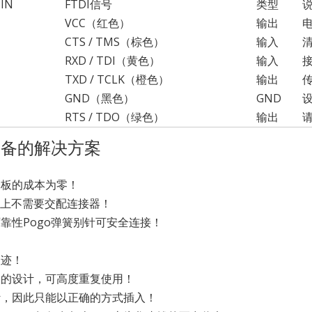
PIN
FTDI信号
类型
VCC（红色）
输出
CTS / TMS（棕色）
输入
RXD / TDI（黄色）
输入
TXD / TCLK（橙色）
输出
GND（黑色）
GND
RTS / TDO（绿色）
输出
设备的解决方案
个板的成本为零！
B上不需要交配连接器！
靠性Pogo弹簧别针可安全连接！
足迹！
固的设计，可高度重复使用！
计，因此只能以正确的方式插入！