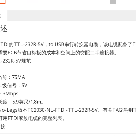
述
描述
TDI的TTL-232R-5V，to USB串行转换器电缆，该电缆配备了
需要PCB节省目标板的成本和空间上的交配二半连接器。
L-232R-5V规范
当前：75MA
TL级信号：5V
3Mbps
度：5.9英尺/1.8m。
o-Legs版本TC2030-NL-FTDI-TTL-232R-5V。有关T
可用FTDI家族电缆的完整列表。
连接