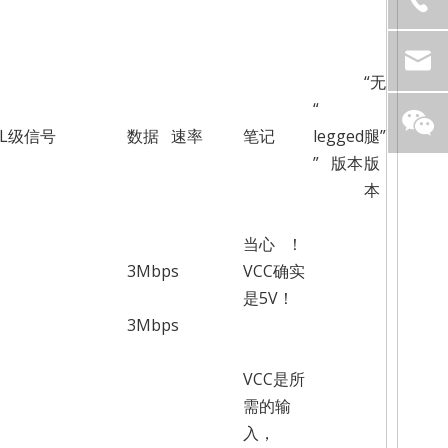
“无
“
TL级信号
数据 速率
笔记
legged
腿”
” 版本
版
本
当心 ！
3Mbps
VCC确实
是5V！
3Mbps
VCC是所
需的输
入，