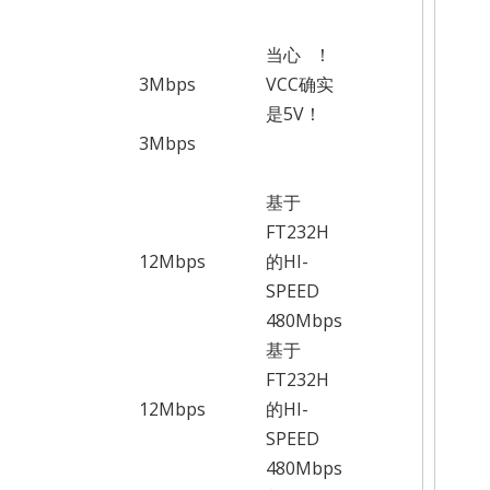
当心 ！
3Mbps
VCC确实
是5V！
3Mbps
基于
FT232H
12Mbps
的HI-
SPEED
480Mbps
基于
FT232H
12Mbps
的HI-
SPEED
480Mbps