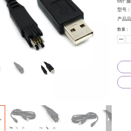
6针“
型号
产品
数量：